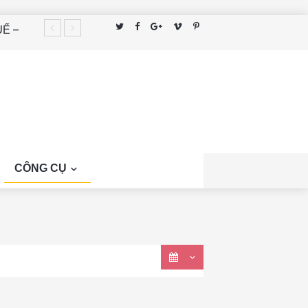
UẾ –
ĐỂ
TRONG
RỌNG
CÔNG CỤ
ẢNH HAY