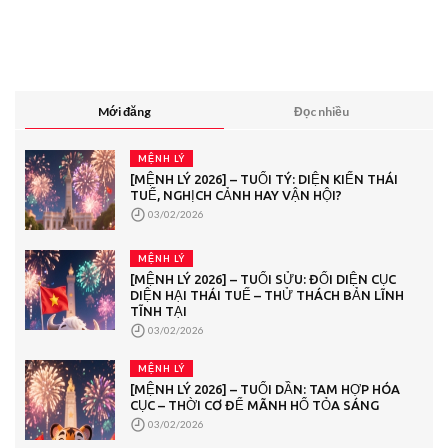
Mới đăng
Đọc nhiều
MỆNH LÝ
[MỆNH LÝ 2026] – TUỔI TÝ: DIỆN KIẾN THÁI
TUẾ, NGHỊCH CẢNH HAY VẬN HỘI?
03/02/2026
MỆNH LÝ
[MỆNH LÝ 2026] – TUỔI SỬU: ĐỐI DIỆN CỤC
DIỆN HẠI THÁI TUẾ – THỬ THÁCH BẢN LĨNH
TĨNH TẠI
03/02/2026
MỆNH LÝ
[MỆNH LÝ 2026] – TUỔI DẦN: TAM HỢP HÓA
CỤC – THỜI CƠ ĐỂ MÃNH HỔ TỎA SÁNG
03/02/2026