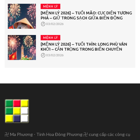
MỆNH LÝ
[MỆNH LÝ 2026] – TUỔI MÃO: CỤC DIỆN TƯƠNG
PHÁ – GIỮ TRONG SẠCH GIỮA BIẾN ĐỘNG
03/02/2026
MỆNH LÝ
[MỆNH LÝ 2026] – TUỔI THÌN: LONG PHÙ VÂN
KHỞI – CẨN TRỌNG TRONG BIẾN CHUYỂN
03/02/2026
卍 Ma Phương - Tinh Hoa Đông Phương 卍 cung cấp các công cụ