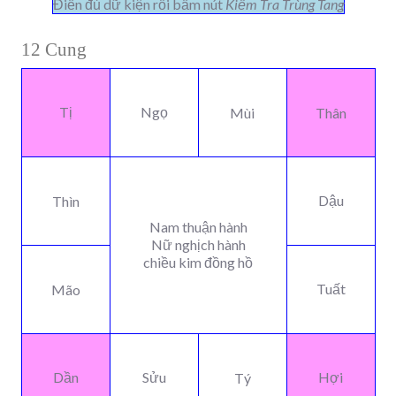
Điền đủ dữ kiện rồi bấm nút
Kiểm Tra Trùng Tang
12 Cung
Tị
Ngọ
Mùi
Thân
Dậu
Thìn
Nam thuận hành
Nữ nghịch hành
chiều kim đồng hồ
Tuất
Mão
Dần
Sửu
Hợi
Tý