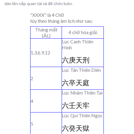
dán lên nắp quan tài và để chôn luôn.
"XXXX" là 4 Chữ
tùy theo tháng âm lịch như sau:
Tháng mất
4 chữ hóa giải
(ÂL)
Lục Canh Thiên
Hình
1,3,6,9,12
六庚天刑
Lục Tân Thiên Diên
2
六卒天庭
Lục Nhâm Thiên Tai
4
六壬天牢
Lục Quí Thiên Ngục
5
六癸天獄