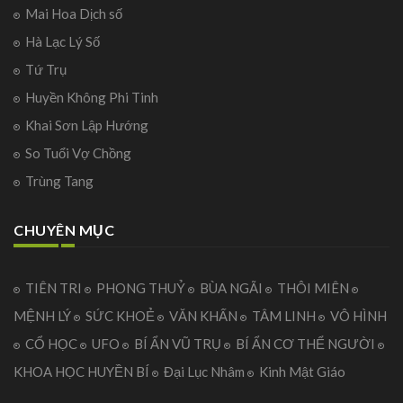
Mai Hoa Dịch số
Hà Lạc Lý Số
Tứ Trụ
Huyền Không Phi Tinh
Khai Sơn Lập Hướng
So Tuổi Vợ Chồng
Trùng Tang
CHUYÊN MỤC
TIÊN TRI
PHONG THUỶ
BÙA NGÃI
THÔI MIÊN
MỆNH LÝ
SỨC KHOẺ
VĂN KHẤN
TÂM LINH
VÔ HÌNH
CỔ HỌC
UFO
BÍ ẨN VŨ TRỤ
BÍ ẨN CƠ THỂ NGƯỜI
KHOA HỌC HUYỀN BÍ
Đại Lục Nhâm
Kinh Mật Giáo