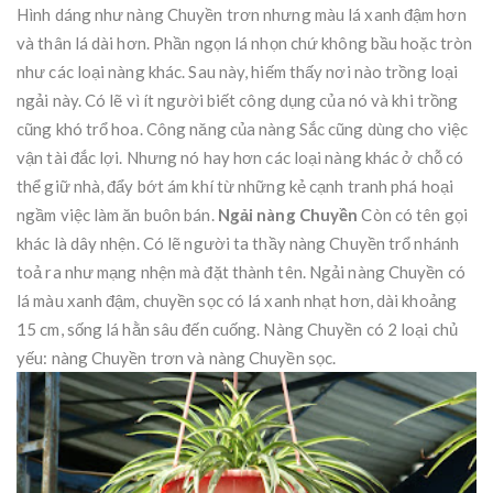
Hình dáng như nàng Chuyền trơn nhưng màu lá xanh đậm hơn
và thân lá dài hơn. Phần ngọn lá nhọn chứ không bầu hoặc tròn
như các loại nàng khác. Sau này, hiếm thấy nơi nào trồng loại
ngải này. Có lẽ vì ít người biết công dụng của nó và khi trồng
cũng khó trổ hoa. Công năng của nàng Sắc cũng dùng cho việc
vận tài đắc lợi. Nhưng nó hay hơn các loại nàng khác ở chỗ có
thể giữ nhà, đẩy bớt ám khí từ những kẻ cạnh tranh phá hoại
ngầm việc làm ăn buôn bán.
Ngải nàng Chuyền
Còn có tên gọi
khác là dây nhện. Có lẽ người ta thầy nàng Chuyền trổ nhánh
toả ra như mạng nhện mà đặt thành tên. Ngải nàng Chuyền có
lá màu xanh đậm, chuyền sọc có lá xanh nhạt hơn, dài khoảng
15 cm, sống lá hằn sâu đến cuống. Nàng Chuyền có 2 loại chủ
yếu: nàng Chuyền trơn và nàng Chuyền sọc.