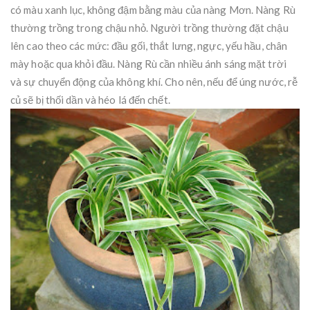
có màu xanh lục, không đậm bằng màu của nàng Mơn. Nàng Rù
thường trồng trong chậu nhỏ. Người trồng thường đặt chậu
lên cao theo các mức: đầu gối, thắt lưng, ngực, yếu hầu, chân
mày hoặc qua khỏi đầu. Nàng Rù cần nhiều ánh sáng mặt trời
và sự chuyển động của không khí. Cho nên, nếu để úng nước, rễ
củ sẽ bị thối dần và héo lá đến chết.