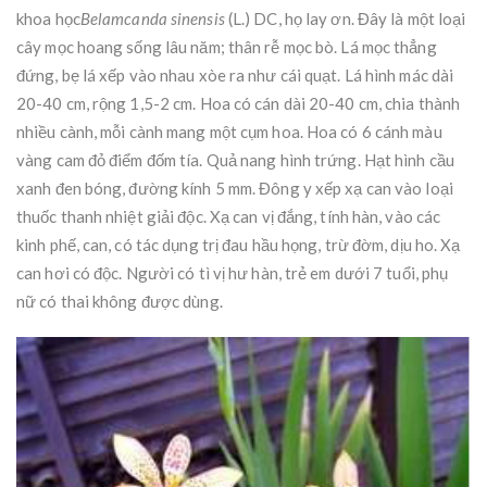
khoa học
Belamcanda sinensis
(L.) DC, họ lay ơn. Đây là một loại
cây mọc hoang sống lâu năm; thân rễ mọc bò. Lá mọc thẳng
đứng, bẹ lá xếp vào nhau xòe ra như cái quạt. Lá hình mác dài
20-40 cm, rộng 1,5-2 cm. Hoa có cán dài 20-40 cm, chia thành
nhiều cành, mỗi cành mang một cụm hoa. Hoa có 6 cánh màu
vàng cam đỏ điểm đốm tía. Quả nang hình trứng. Hạt hình cầu
xanh đen bóng, đường kính 5 mm. Đông y xếp xạ can vào loại
thuốc thanh nhiệt giải độc. Xạ can vị đắng, tính hàn, vào các
kinh phế, can, có tác dụng trị đau hầu họng, trừ đờm, dịu ho. Xạ
can hơi có độc. Người có tì vị hư hàn, trẻ em dưới 7 tuổi, phụ
nữ có thai không được dùng.