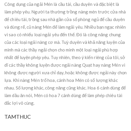
Công dụng của ngải Mén là cầu tài, cầu duyên và đặc biệt là
làm phép yêu. Người ta thường trồng nàng mén trước cửa nhà
để chiêu tài, trồng sau nhà gần cửa sổ phòng ngủ để cầu duyên
và dùng rể, củ nàng Mén để làm ngải yêu. Nhiều bạn ngạc nhiên
vì sao có nhiếu loại ngải yêu đến thế. Đó là công năng chung
của các loại ngải nàng cơ mà. Tuỳ duyên và khả năng luyện của
mình mà các thầy ngải chọn cho mình một loại ngải phù hợp
nhất để luyện phép yêu. Tuy nhiên, theo ý kiến riêng của tôi, sở
dĩ các thầy không luyện được ngải nàng Quạt hay nàng Mén vì
không được người xưa chỉ dạy, hoặc không được ngải này chọn
lựa. Khi nàng Mén trổ hoa, cánh hoa Mén có số lượng khác
nhau. Số lượng khác, công năng cũng khác. Hoa 6 cánh dùng để
làm dầu ăn nói, Mén có hoa 7 cánh dùng để làm phép chiêu tài
đắc lợi vô cùng.
TAMTHUC