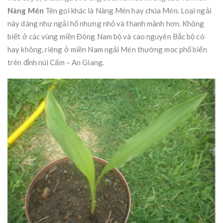
Nàng Mén
Tên gọi khác là Nàng Mén hay chúa Mén. Loại ngải
này dáng như ngải hổ nhưng nhỏ và thanh mảnh hơn. Không
biết ở các vùng miền Đông Nam bộ và cao nguyên Bắc bộ có
hay không, riêng ở miền Nam ngải Mén thường mọc phổ biến
trên đỉnh núi Cấm – An Giang.