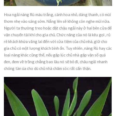
Hoa ngải nàng Rù màu trắng, cánh hoa nhỏ, dáng thanh, có mùi
thơm nhẹ vào sáng sớm. Nắng lên sẽ không còn nghe mùi nữa.
Người ta thường treo hoặc đặt chậu ngải này ở hai bên cửa để
vận chuyển tài khí cho gia chủ. Chức năng của nó là kêu gọi , rủ
rê khách khứa vãng lai đến với cửa tiệm của chủ nhà, giữ cho
gia chủ có một lượng khách bình ổn. Tuy nhiên, nàng Rù hay các
loại nàng khác cũng thế, nếu gặp lúc chủ nhà gặp vận số quá
đen, đem về trồng chẳng bao lâu nó sẽ bỏ đi, châu ngải nhanh
chóng tàn úa cho dù chủ nhà chăm sóc rất cẩn thận.