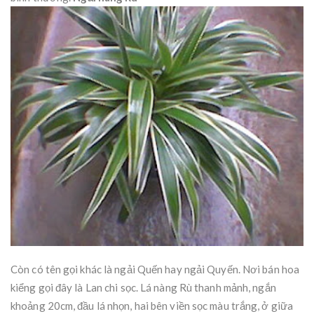
Còn có tên gọi khác là ngải Quến hay ngải Quyến. Nơi bán hoa
kiểng gọi đây là Lan chi sọc. Lá nàng Rù thanh mảnh, ngắn
khoảng 20cm, đầu lá nhọn, hai bên viền sọc màu trắng, ở giữa