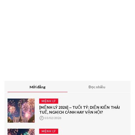
Mới đăng
Đọc nhiều
MỆNH LÝ
[MỆNH LÝ 2026] – TUỔI TÝ: DIỆN KIẾN THÁI
TUẾ, NGHỊCH CẢNH HAY VẬN HỘI?
03/02/2026
MỆNH LÝ