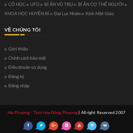
CỔ HỌC
UFO
BÍ ẨN VŨ TRỤ
BÍ ẨN CƠ THỂ NGƯỜI
KHOA HỌC HUYỀN BÍ
Đại Lục Nhâm
Kinh Mật Giáo
VỀ CHÚNG TÔI
Giới thiệu
Chính sách bảo mật
Điều khoản sử dụng
Đăng ký
Đăng nhập
Ma Phương - Tinh Hoa Đông Phương
| All right Reserved 2007