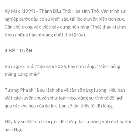
Kỷ Mão (1999) - Thành Đầu Thổ: Hỏa sinh Thổ. Vận trình sự
nghiệp bước đầu có sự khởi sắc, tài lộc chuyển biến tích cực.
Cần chú trọng vào việc xây dựng nền tảng (Thổ) thay vì chạy
theo những hào nhoáng nhất thời (Hỏa).
4. KẾT LUẬN
Với người tuổi Mão năm 2026, hãy nhớ rằng: "Mềm mỏng
thắng cứng nhắc".
Tương Phá chỉ là sự lệch pha về tần số năng lượng. Nếu bạn
biết cách uyển chuyển như loài mèo, dùng sự tinh tế để lách
qua các khe hẹp của áp lực, bạn sẽ tìm thấy lối đi riêng.
Hãy lấy sự Kiên trì làm gốc để chống lại sự nóng vội của hỏa khí
năm Ngọ.