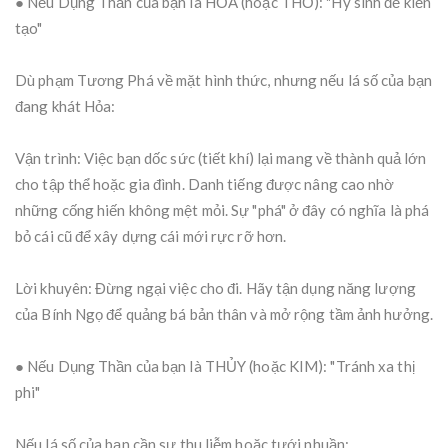
● Nếu Dụng Thần của bạn là HỎA (hoặc THỔ): "Hy sinh để kiến
tạo"
Dù phạm Tương Phá về mặt hình thức, nhưng nếu lá số của bạn
đang khát Hỏa:
Vận trình: Việc bạn dốc sức (tiết khí) lại mang về thành quả lớn
cho tập thể hoặc gia đình. Danh tiếng được nâng cao nhờ
những cống hiến không mệt mỏi. Sự "phá" ở đây có nghĩa là phá
bỏ cái cũ để xây dựng cái mới rực rỡ hơn.
Lời khuyên: Đừng ngại việc cho đi. Hãy tận dụng năng lượng
của Bính Ngọ để quảng bá bản thân và mở rộng tầm ảnh hưởng.
● Nếu Dụng Thần của bạn là THỦY (hoặc KIM): "Tránh xa thị
phi"
Nếu lá số của bạn cần sự thu liễm hoặc tưới nhuần: