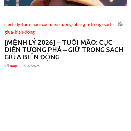
menh-ly-tuoi-mao-cuc-dien-tuong-pha-giu-trong-sach-
giua-bien-dong
[MỆNH LÝ 2026] – TUỔI MÃO: CỤC
DIỆN TƯƠNG PHÁ – GIỮ TRONG SẠCH
GIỮA BIẾN ĐỘNG
bởi
map
--
03/02/2026