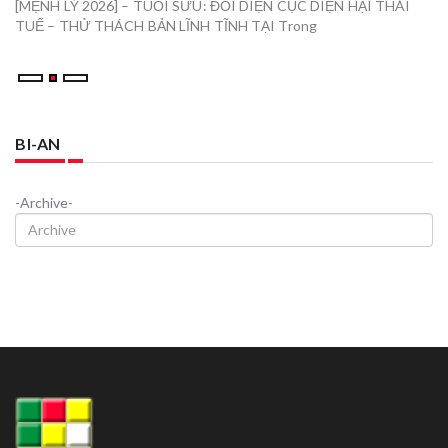
[MỆNH LÝ 2026] – TUỔI SỬU: ĐỐI DIỆN CỤC DIỆN HẠI THÁI
[
TUẾ – THỬ THÁCH BẢN LĨNH TĨNH TẠI Trong
Đ
BI-AN
-Archive-