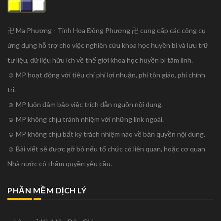
卍 Ma Phương - Tinh Hoa Đông Phương 卍 cung cấp các công cụ
ứng dụng hỗ trợ cho việc nghiên cứu khoa học huyền bí và lưu trữ
tư liệu, dữ liệu hữu ích về thế giới khoa học huyền bí tâm linh.
☺ MP hoạt động với tiêu chí phi lợi nhuận, phi tôn giáo, phi chính
trị.
☺ MP luôn đảm bảo việc trích dẫn nguồn nội dung.
☺ MP không chịu tránh nhiệm với những link ngoài.
☺ MP không chịu bất kỳ trách nhiệm nào về bản quyền nội dung.
☺ Bài viết sẽ được gỡ bỏ nếu tổ chức có liên quan, hoặc cơ quan
Nhà nước có thẩm quyền yêu cầu.
PHẦN MỀM DỊCH LÝ