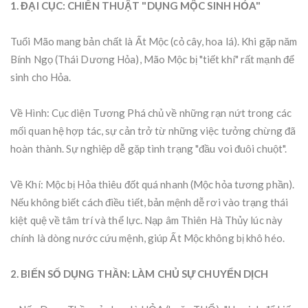
1. ĐẠI CỤC: CHIẾN THUẬT "DỤNG MỘC SINH HỎA"
Tuổi Mão mang bản chất là Ất Mộc (cỏ cây, hoa lá). Khi gặp năm
Bính Ngọ (Thái Dương Hỏa), Mão Mộc bị "tiết khí" rất mạnh để
sinh cho Hỏa.
Về Hình: Cục diện Tương Phá chủ về những rạn nứt trong các
mối quan hệ hợp tác, sự cản trở từ những việc tưởng chừng đã
hoàn thành. Sự nghiệp dễ gặp tình trạng "đầu voi đuôi chuột".
Về Khí: Mộc bị Hỏa thiêu đốt quá nhanh (Mộc hỏa tương phần).
Nếu không biết cách điều tiết, bản mệnh dễ rơi vào trạng thái
kiệt quệ về tâm trí và thể lực. Nạp âm Thiên Hà Thủy lúc này
chính là dòng nước cứu mệnh, giúp Ất Mộc không bị khô héo.
2. BIẾN SỐ DỤNG THẦN: LÀM CHỦ SỰ CHUYỂN DỊCH