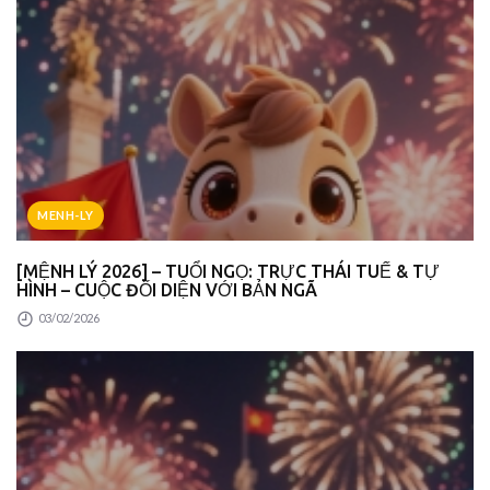
MENH-LY
[MỆNH LÝ 2026] – TUỔI NGỌ: TRỰC THÁI TUẾ & TỰ
HÌNH – CUỘC ĐỐI DIỆN VỚI BẢN NGÃ
03/02/2026