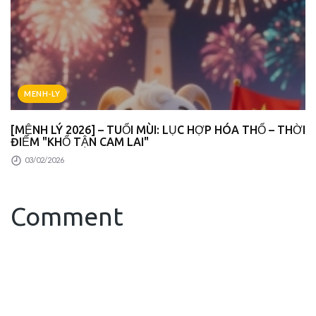
MENH-LY
[MỆNH LÝ 2026] – TUỔI MÙI: LỤC HỢP HÓA THỔ – THỜI
ĐIỂM "KHỔ TẬN CAM LAI"
03/02/2026
Comment