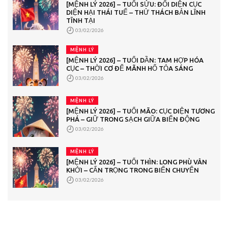
[MỆNH LÝ 2026] – TUỔI SỬU: ĐỐI DIỆN CỤC
DIỆN HẠI THÁI TUẾ – THỬ THÁCH BẢN LĨNH
TĨNH TẠI
03/02/2026
MỆNH LÝ
[MỆNH LÝ 2026] – TUỔI DẦN: TAM HỢP HÓA
CỤC – THỜI CƠ ĐỂ MÃNH HỔ TỎA SÁNG
03/02/2026
MỆNH LÝ
[MỆNH LÝ 2026] – TUỔI MÃO: CỤC DIỆN TƯƠNG
PHÁ – GIỮ TRONG SẠCH GIỮA BIẾN ĐỘNG
03/02/2026
MỆNH LÝ
[MỆNH LÝ 2026] – TUỔI THÌN: LONG PHÙ VÂN
KHỞI – CẨN TRỌNG TRONG BIẾN CHUYỂN
03/02/2026