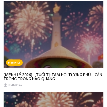
MENH-LY
[MỆNH LÝ 2026] – TUỔI TỊ: TAM HỘI TƯƠNG PHÙ – CẨN
TRỌNG TRONG HÀO QUANG
03/02/2026