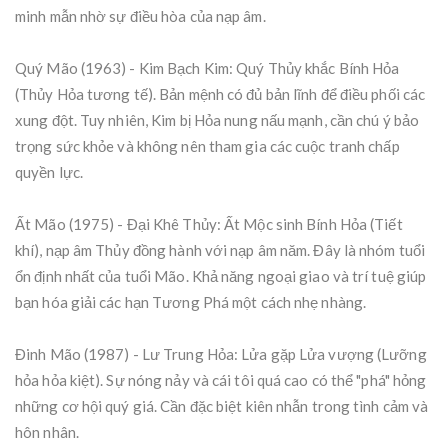
minh mẫn nhờ sự điều hòa của nạp âm.
Quý Mão (1963) - Kim Bạch Kim: Quý Thủy khắc Bính Hỏa
(Thủy Hỏa tương tế). Bản mệnh có đủ bản lĩnh để điều phối các
xung đột. Tuy nhiên, Kim bị Hỏa nung nấu mạnh, cần chú ý bảo
trọng sức khỏe và không nên tham gia các cuộc tranh chấp
quyền lực.
Ất Mão (1975) - Đại Khê Thủy: Ất Mộc sinh Bính Hỏa (Tiết
khí), nạp âm Thủy đồng hành với nạp âm năm. Đây là nhóm tuổi
ổn định nhất của tuổi Mão. Khả năng ngoại giao và trí tuệ giúp
bạn hóa giải các hạn Tương Phá một cách nhẹ nhàng.
Đinh Mão (1987) - Lư Trung Hỏa: Lửa gặp Lửa vượng (Lưỡng
hỏa hỏa kiệt). Sự nóng nảy và cái tôi quá cao có thể "phá" hỏng
những cơ hội quý giá. Cần đặc biệt kiên nhẫn trong tình cảm và
hôn nhân.