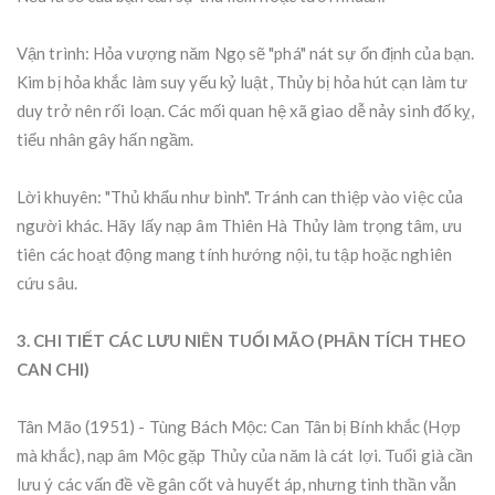
Vận trình: Hỏa vượng năm Ngọ sẽ "phá" nát sự ổn định của bạn.
Kim bị hỏa khắc làm suy yếu kỷ luật, Thủy bị hỏa hút cạn làm tư
duy trở nên rối loạn. Các mối quan hệ xã giao dễ nảy sinh đố kỵ,
tiểu nhân gây hấn ngầm.
Lời khuyên: "Thủ khẩu như bình". Tránh can thiệp vào việc của
người khác. Hãy lấy nạp âm Thiên Hà Thủy làm trọng tâm, ưu
tiên các hoạt động mang tính hướng nội, tu tập hoặc nghiên
cứu sâu.
3. CHI TIẾT CÁC LƯU NIÊN TUỔI MÃO (PHÂN TÍCH THEO
CAN CHI)
Tân Mão (1951) - Tùng Bách Mộc: Can Tân bị Bính khắc (Hợp
mà khắc), nạp âm Mộc gặp Thủy của năm là cát lợi. Tuổi già cần
lưu ý các vấn đề về gân cốt và huyết áp, nhưng tinh thần vẫn