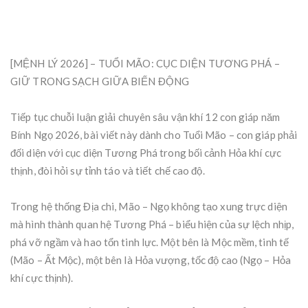
[MỆNH LÝ 2026] – TUỔI MÃO: CỤC DIỆN TƯƠNG PHÁ –
GIỮ TRONG SẠCH GIỮA BIẾN ĐỘNG
Tiếp tục chuỗi luận giải chuyên sâu vận khí 12 con giáp năm
Bính Ngọ 2026, bài viết này dành cho Tuổi Mão – con giáp phải
đối diện với cục diện Tương Phá trong bối cảnh Hỏa khí cực
thịnh, đòi hỏi sự tỉnh táo và tiết chế cao độ.
Trong hệ thống Địa chi, Mão – Ngọ không tạo xung trực diện
mà hình thành quan hệ Tương Phá – biểu hiện của sự lệch nhịp,
phá vỡ ngầm và hao tổn tinh lực. Một bên là Mộc mềm, tinh tế
(Mão – Ất Mộc), một bên là Hỏa vượng, tốc độ cao (Ngọ – Hỏa
khí cực thịnh).