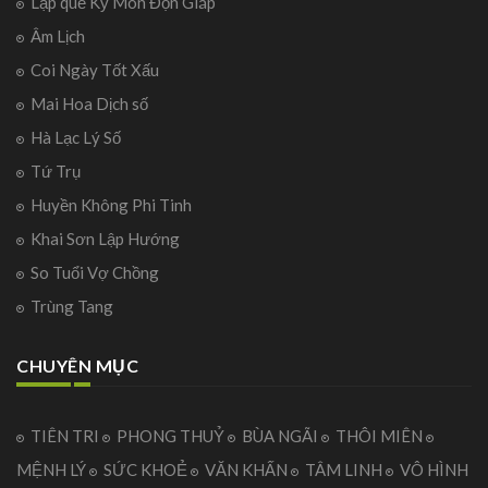
Lập quẻ Kỳ Môn Độn Giáp
Âm Lịch
Coi Ngày Tốt Xấu
Mai Hoa Dịch số
Hà Lạc Lý Số
Tứ Trụ
Huyền Không Phi Tinh
Khai Sơn Lập Hướng
So Tuổi Vợ Chồng
Trùng Tang
CHUYÊN MỤC
TIÊN TRI
PHONG THUỶ
BÙA NGÃI
THÔI MIÊN
MỆNH LÝ
SỨC KHOẺ
VĂN KHẤN
TÂM LINH
VÔ HÌNH