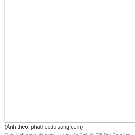
(Ảnh theo: phathocdoisong.com)
Theo kinh sách ghi ghép lại, vào lúc Thái tử Tất Đạt Đa giáng