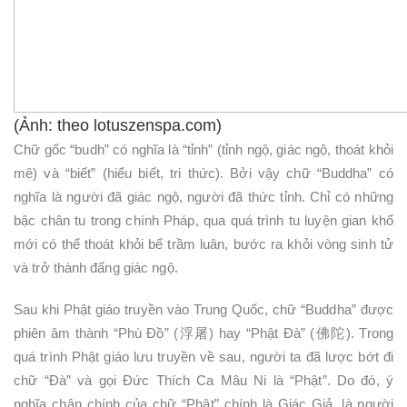
(Ảnh: theo lotuszenspa.com)
Chữ gốc “budh” có nghĩa là “tỉnh” (tỉnh ngộ, giác ngộ, thoát khỏi
mê) và “biết” (hiểu biết, tri thức). Bởi vậy chữ “Buddha” có
nghĩa là người đã giác ngộ, người đã thức tỉnh. Chỉ có những
bậc chân tu trong chính Pháp, qua quá trình tu luyện gian khổ
mới có thể thoát khỏi bể trầm luân, bước ra khỏi vòng sinh tử
và trở thành đấng giác ngộ.
Sau khi Phật giáo truyền vào Trung Quốc, chữ “Buddha” được
phiên âm thành “Phù Đồ” (浮屠) hay “Phật Đà” (佛陀). Trong
quá trình Phật giáo lưu truyền về sau, người ta đã lược bớt đi
chữ “Đà” và gọi Đức Thích Ca Mâu Ni là “Phật”. Do đó, ý
nghĩa chân chính của chữ “Phật” chính là Giác Giả, là người