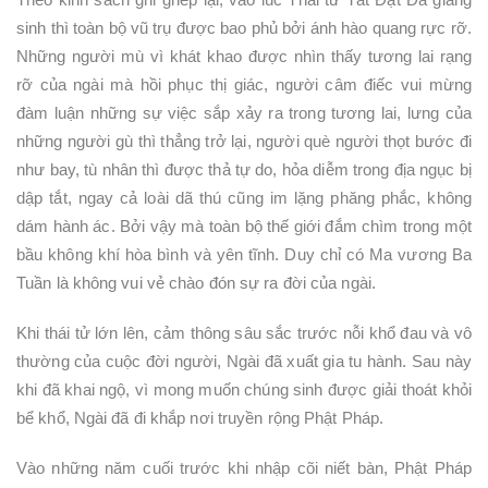
sinh thì toàn bộ vũ trụ được bao phủ bởi ánh hào quang rực rỡ.
Những người mù vì khát khao được nhìn thấy tương lai rạng
rỡ của ngài mà hồi phục thị giác, người câm điếc vui mừng
đàm luận những sự việc sắp xảy ra trong tương lai, lưng của
những người gù thì thẳng trở lại, người què người thọt bước đi
như bay, tù nhân thì được thả tự do, hỏa diễm trong địa ngục bị
dập tắt, ngay cả loài dã thú cũng im lặng phăng phắc, không
dám hành ác. Bởi vậy mà toàn bộ thế giới đắm chìm trong một
bầu không khí hòa bình và yên tĩnh. Duy chỉ có Ma vương Ba
Tuần là không vui vẻ chào đón sự ra đời của ngài.
Khi thái tử lớn lên, cảm thông sâu sắc trước nỗi khổ đau và vô
thường của cuộc đời người, Ngài đã xuất gia tu hành. Sau này
khi đã khai ngộ, vì mong muốn chúng sinh được giải thoát khỏi
bể khổ, Ngài đã đi khắp nơi truyền rộng Phật Pháp.
Vào những năm cuối trước khi nhập cõi niết bàn, Phật Pháp