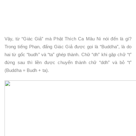
Vậy, từ “Giác Giả” mà Phật Thích Ca Mâu Ni nói đến là gì?
Trong tiếng Phạn, đấng Giác Giả được gọi là “Buddha”, là do
hai từ gốc “budh” và “ta” ghép thành. Chữ “dh” khi gặp chữ “t”
đứng sau thì liền được chuyển thành chữ “ddh” và bỏ “t”
(Buddha = Budh + ta).