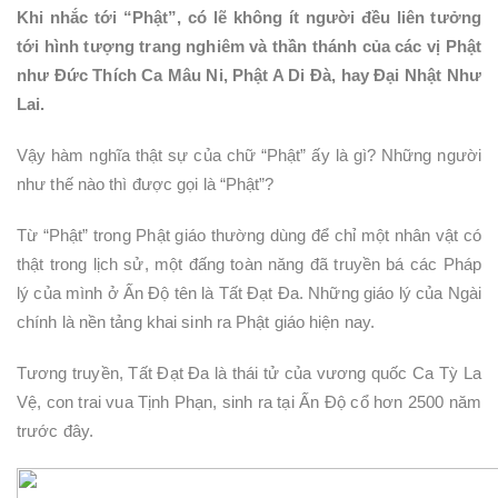
Khi nhắc tới “Phật”, có lẽ không ít người đều liên tưởng
tới hình tượng trang nghiêm và thần thánh của các vị Phật
như Đức Thích Ca Mâu Ni, Phật A Di Đà, hay Đại Nhật Như
Lai.
Vậy hàm nghĩa thật sự của chữ “Phật” ấy là gì? Những người
như thế nào thì được gọi là “Phật”?
Từ “Phật” trong Phật giáo thường dùng để chỉ một nhân vật có
thật trong lịch sử, một đấng toàn năng đã truyền bá các Pháp
lý của mình ở Ấn Độ tên là Tất Đạt Đa. Những giáo lý của Ngài
chính là nền tảng khai sinh ra Phật giáo hiện nay.
Tương truyền, Tất Đạt Đa là thái tử của vương quốc Ca Tỳ La
Vệ, con trai vua Tịnh Phạn, sinh ra tại Ấn Độ cổ hơn 2500 năm
trước đây.